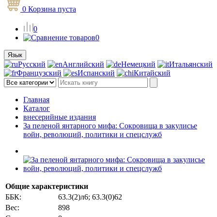
0
Корзина
пуста
0
0
Язык
Русский
Английский
Немецкий
Итальянский
Французский
Испанский
Китайский
Главная
Каталог
внесерийные издания
За пеленой янтарного мифа: Сокровища в закулисье
войн, революций, политики и спецслужб
Общие характеристики
ББК:
63.3(2)л6; 63.3(0)62
Вес:
898