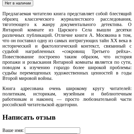
Нет в наличии
Предлагаемая читателю книга представляет собой блестящий
образец классического журналистского расследования,
тяготеющего к жанру документального детектива. О
Янтарной комнате из Царского Села вышли десятки
различных публикаций. Отличие книги А. Мосякина в том,
что он поставил одну из самых интригующих тайн XX века в
исторический и фактологический контекст, связанный с
судьбой награбленных «сокровищ Третьего рейха».
Повествование построено таким образом, что история
пропажи и розыскания Янтарной комнаты является по сути,
поводом к изучению гораздо более широкой проблемы:
судьбы перемещенных художественных ценностей в годы
Второй мировой войны.
Книга адресована очень широкому кругу читателей:
политикам, историкам, музейным и библиотечным
работникам и наконец — просто любознательной части
российской читательской аудитории.
Написать отзыв
Ваше имя: