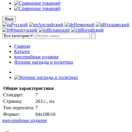
0
0
Язык
Русский
Английский
Немецкий
Итальянский
Французский
Испанский
Китайский
Главная
Каталог
внесерийные издания
Япония: награды и политика
Общие характеристики
Стандарт:
7
Страниц:
263 с., ил.
Тип переплета:
7
Формат:
84x108/16
внесерийные издания