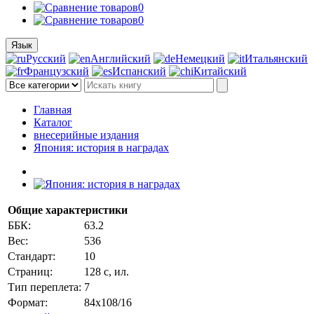
0
0
Язык
Русский
Английский
Немецкий
Итальянский
Французский
Испанский
Китайский
Главная
Каталог
внесерийные издания
Япония: история в наградах
Общие характеристики
ББК:
63.2
Вес:
536
Стандарт:
10
Страниц:
128 с, ил.
Тип переплета:
7
Формат:
84х108/16