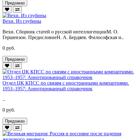
Предзаказ
Вехи. Из глубины
Вехи. Сборник статей о русской интеллигенцииМ. О.
Гершензон. ПредисловиеН. А. Бердяев. Философская и..
0 руб.
Предзаказ
Отдел ЦК КПСС по связям с иностранными компартиями.
1953–1957: Аннотированный справочник
..
0 руб.
Предзаказ