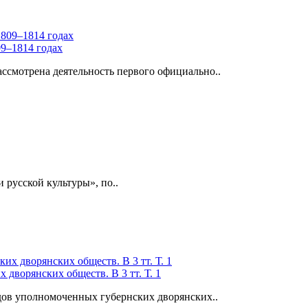
9–1814 годах
ассмотрена деятельность первого официально..
усской культуры», по..
дворянских обществ. В 3 тт. Т. 1
дов уполномоченных губернских дворянских..