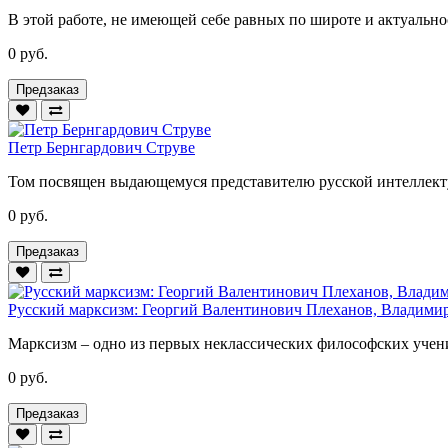
В этой работе, не имеющей себе равных по широте и актуально
0 руб.
Предзаказ
Петр Бернгардович Струве
Том посвящен выдающемуся представителю русской интеллекту
0 руб.
Предзаказ
Русский марксизм: Георгий Валентинович Плеханов, Владими
Марксизм – одно из первых неклассических философских учений
0 руб.
Предзаказ