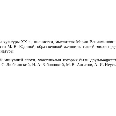
вой культуры ХХ в., пианистки, мыслителя Марии Вениаминовн
сти М. В. Юдиной; образ великой женщины нашей эпохи предс
 натуры.
ий минувшей эпохи, участниками которых были друзья-адреса
В. С. Люблинский, Н. А. Заболоцкий, М. В. Алпатов, А. И. Неус