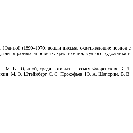
ы Юдиной (1899–1970) вошли письма, охватывающие период с
тает в разных ипостасях: христианина, мудрого художника и
ты М. В. Юдиной, среди которых — семья Флоренских, Б. Л.
ыхин, М. О. Штейнберг, С. С. Прокофьев, Ю. А. Шапорин, В. В.