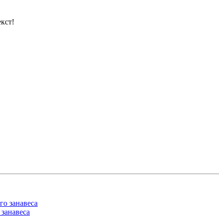
кст!
 занавеса