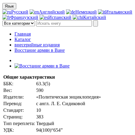
Язык
Русский
Английский
Немецкий
Итальянский
Французский
Испанский
Китайский
Главная
Каталог
внесерийные издания
Восстание армян в Ване
Общие характеристики
ББК:
63.3(5)
Вес:
590
Издатели:
«Политическая энциклопедия»
Перевод:
с англ. Л. Е. Сидиковой
Стандарт:
10
Страниц:
383
Тип переплета:
Твердый
УДК:
94(100)“654”