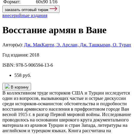
Формат:
60х90 1/16
заказать оптовый тираж
внесерийные издания
Восстание армян в Ване
Автор(ы):
Дж. МакКарти, Э. Арслан, Дж. Ташкыран, О. Туран
Год издания:
2018
ISBN:
978-5-906594-13-6
558 руб.
В корзину
В коллективном труде историков США и Турции исследуется
один из вопросов, вызывающих частые и острые дискуссии
среди историков-османистов: обстоятельства и подробности
восстания армянского населения в прифронтовом городе Ван
весной 1915 г. в разгар Первой мировой войны. Исследование
проводилось на основании широкого круга документального
материала из архивов Турции и стран Запада, литературы на
английском и турецком языках. Книга рассчитана на