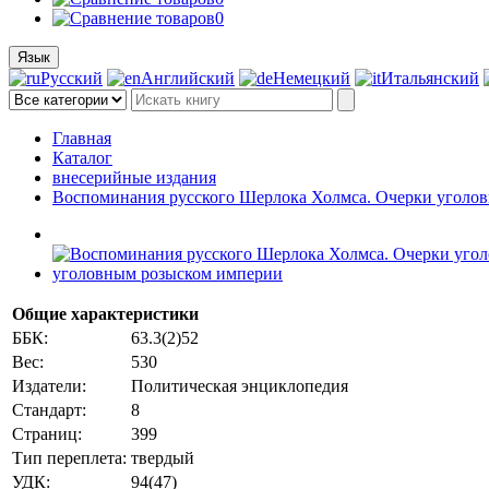
0
Язык
Русский
Английский
Немецкий
Итальянский
Главная
Каталог
внесерийные издания
Воспоминания русского Шерлока Холмса. Очерки уголов
Общие характеристики
ББК:
63.3(2)52
Вес:
530
Издатели:
Политическая энциклопедия
Стандарт:
8
Страниц:
399
Тип переплета:
твердый
УДК:
94(47)