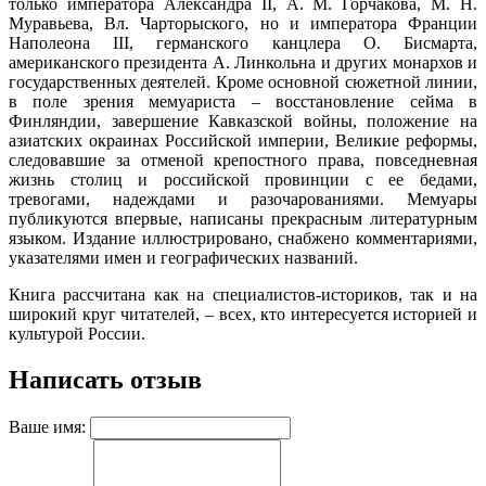
только императора Александра II, А. М. Горчакова, М. Н.
Муравьева, Вл. Чарторыского, но и императора Франции
Наполеона III, германского канцлера О. Бисмарта,
американского президента А. Линкольна и других монархов и
государственных деятелей. Кроме основной сюжетной линии,
в поле зрения мемуариста – восстановление сейма в
Финляндии, завершение Кавказской войны, положение на
азиатских окраинах Российской империи, Великие реформы,
следовавшие за отменой крепостного права, повседневная
жизнь столиц и российской провинции с ее бедами,
тревогами, надеждами и разочарованиями. Мемуары
публикуются впервые, написаны прекрасным литературным
языком. Издание иллюстрировано, снабжено комментариями,
указателями имен и географических названий.
Книга рассчитана как на специалистов-историков, так и на
широкий круг читателей, – всех, кто интересуется историей и
культурой России.
Написать отзыв
Ваше имя: