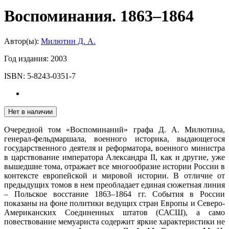
Воспоминания. 1863–1864
Автор(ы):
Милютин Д. А.
Год издания:
2003
ISBN:
5-8243-0351-7
Нет в наличии
Очередной том «Воспоминаний» графа Д. А. Милютина,
генерал-фельдмаршала, военного историка, выдающегося
государственного деятеля и реформатора, военного министра
в царствование императора Александра II, как и другие, уже
вышедшие тома, отражает все многообразие истории России в
контексте европейской и мировой истории. В отличие от
предыдущих томов в нем преобладает единая сюжетная линия
– Польское восстание 1863–1864 гг. События в России
показаны на фоне политики ведущих стран Европы и Северо-
Американских Соединенных штатов (САСШ), а само
повествование мемуариста содержит яркие характеристики не