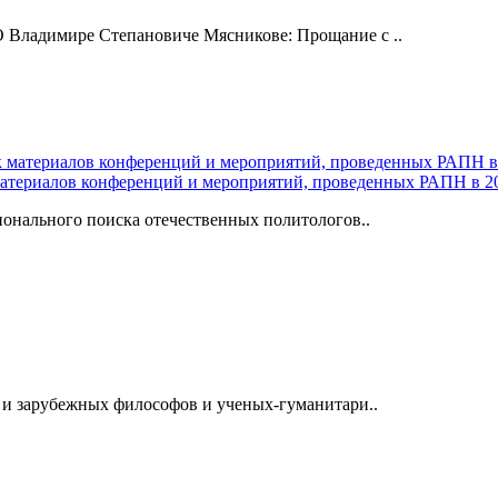
 Владимире Степановиче Мясникове: Прощание с ..
атериалов конференций и мероприятий, проведенных РАПН в 2
онального поиска отечественных политологов..
 и зарубежных философов и ученых-гуманитари..