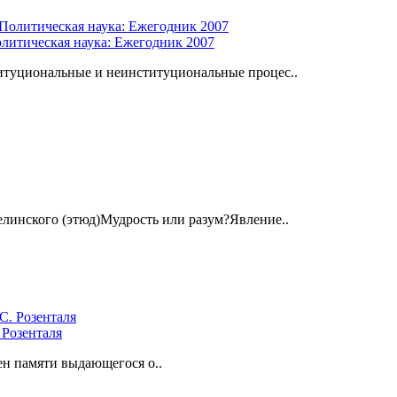
литическая наука: Ежегодник 2007
туциональные и неинституциональные процес..
елинского (этюд)Мудрость или разум?Явление..
 Розенталя
н памяти выдающегося о..