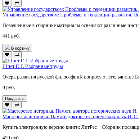
Управление государством: Проблемы и тенденции развития. По
Помешенные в сборнике материалы освещают различные инсти
441 руб.
В корзину
Шпет Г. Г. Избранные труды
Очерк развития русской философииК вопросу о гегельянстве Б
0 руб.
Предзаказ
Мастерство историка. Памяти доктора исторических наук И. С.
Купить электронную версию книги: ЛитРес Сборник посвяще
459 руб.