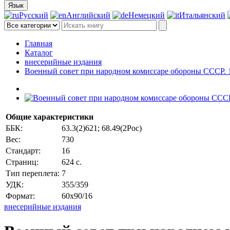
Язык
Русский
Английский
Немецкий
Итальянский
Главная
Каталог
внесерийные издания
Военный совет при народном комиссаре обороны СССР. 1
Общие характеристики
ББК:
63.3(2)621; 68.49(2Рос)
Вес:
730
Стандарт:
16
Страниц:
624 с.
Тип переплета:
7
УДК:
355/359
Формат:
60x90/16
внесерийные издания