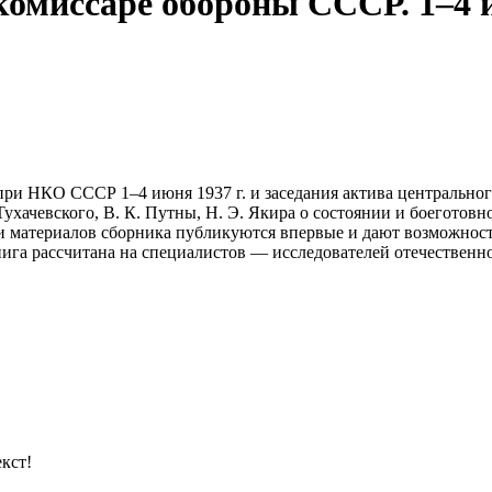
комиссаре обороны СССР. 1–4 и
при НКО СССР 1–4 июня 1937 г. и заседания актива центральн
Тухачевского, В. К. Путны, Н. Э. Якира о состоянии и боеготов
 и материалов сборника публикуются впервые и дают возможнос
а рассчитана на специалистов — исследователей отечественной
кст!