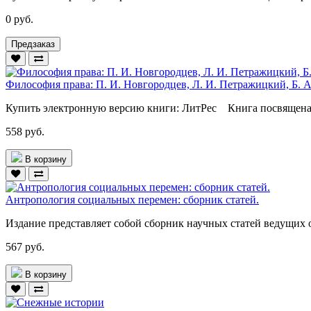
0 руб.
Предзаказ
Философия права: П. И. Новгородцев, Л. И. Петражицкий, Б. 
Купить электронную версию книги: ЛитРес Книга посвящена 
558 руб.
В корзину
Антропология социальных перемен: сборник статей.
Издание представляет собой сборник научных статей ведущих 
567 руб.
В корзину