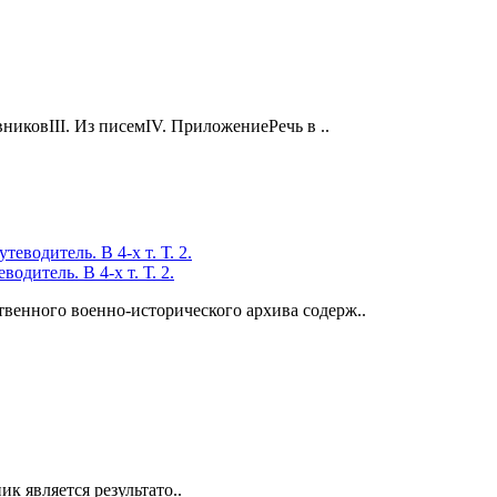
вниковIII. Из писемIV. ПриложениеРечь в ..
дитель. В 4-х т. Т. 2.
венного военно-исторического архива содерж..
 является результато..