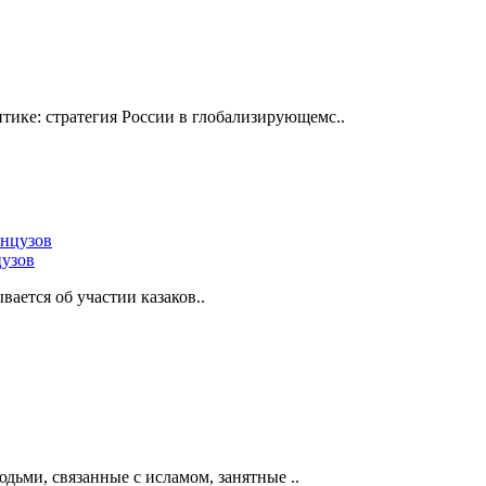
ике: стратегия России в глобализирующемс..
цузов
ется об участии казаков..
дьми, связанные с исламом, занятные ..