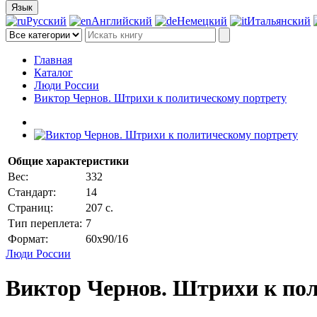
Язык
Русский
Английский
Немецкий
Итальянский
Главная
Каталог
Люди России
Виктор Чернов. Штрихи к политическому портрету
Общие характеристики
Вес:
332
Стандарт:
14
Страниц:
207 с.
Тип переплета:
7
Формат:
60x90/16
Люди России
Виктор Чернов. Штрихи к по