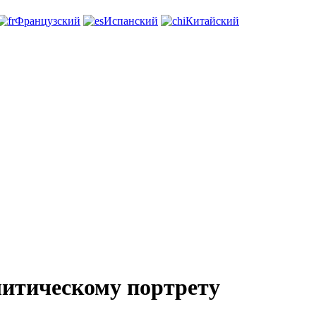
Французский
Испанский
Китайский
литическому портрету