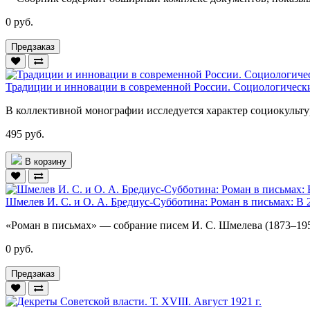
0 руб.
Предзаказ
Традиции и инновации в современной России. Социологическ
В коллективной монографии исследуется характер социокульт
495 руб.
В корзину
Шмелев И. С. и О. А. Бредиус-Субботина: Роман в письмах: В 2 
«Роман в письмах» — собрание писем И. С. Шмелева (1873–1950
0 руб.
Предзаказ