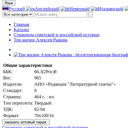
Язык
Русский
Английский
Немецкий
Итальянский
Главная
Каталог
Страницы советской и российской истории
Три жизни Алексея Рыкова
Общие характеристики
ББК:
66.3(2Рос)8
Вес:
965
Издатели:
АНО «Редакция "Литературной газеты"»
Стандарт:
6
Страниц:
464 с. : ил.
Тип переплета:
Твердый
УДК:
82-94
Формат:
70х100/16
заказать оптовый тираж
Страницы советской и российской истории