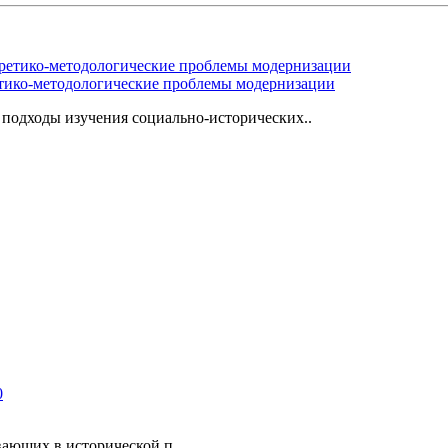
етико-методологические проблемы модернизации
подходы изучения социально-исторических..
ющих в исторической п..