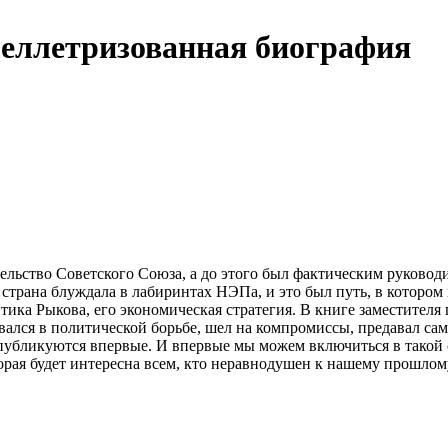
беллетризованная биография
ельство Советского Союза, а до этого был фактическим руковод
страна блуждала в лабиринтах НЭПа, и это был путь, в котором
тика Рыкова, его экономическая стратегия. В книге заместител
вался в политической борьбе, шел на компромиссы, предавал сам
бликуются впервые. И впервые мы можем включиться в такой с
орая будет интересна всем, кто неравнодушен к нашему прошлому