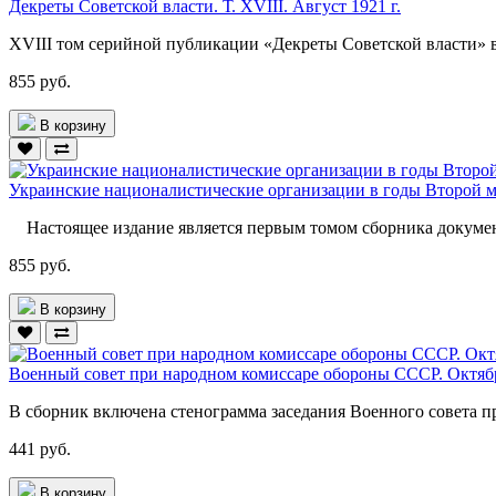
Декреты Советской власти. Т. XVIII. Август 1921 г.
XVIII том серийной публикации «Декреты Советской власти» вк
855 руб.
В корзину
Украинские националистические организации в годы Второй мир
Настоящее издание является первым томом сборника документ
855 руб.
В корзину
Военный совет при народном комиссаре обороны СССР. Октяб
В сборник включена стенограмма заседания Военного совета п
441 руб.
В корзину