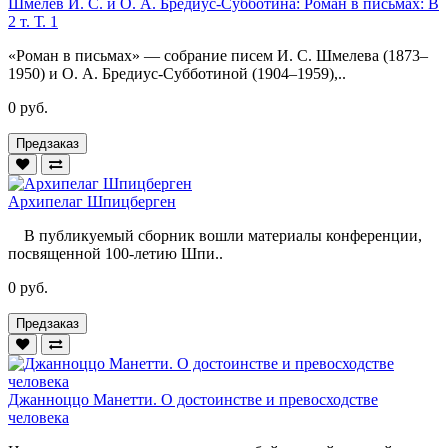
Шмелев И. С. и О. А. Бредиус-Субботина: Роман в письмах: В
2 т. Т. 1
«Роман в письмах» — собрание писем И. С. Шмелева (1873–
1950) и О. А. Бредиус-Субботиной (1904–1959),..
0 руб.
Предзаказ
Архипелаг Шпицберген
В публикуемый сборник вошли материалы конференции,
посвященной 100-летию Шпи..
0 руб.
Предзаказ
Джанноццо Манетти. О достоинстве и превосходстве
человека