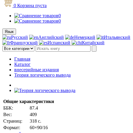
0
Корзина
пуста
0
0
Язык
Русский
Английский
Немецкий
Итальянский
Французский
Испанский
Китайский
Главная
Каталог
внесерийные издания
Теория логического вывода
Общие характеристики
ББК:
87.4
Вес:
409
Страниц:
318 с.
Формат:
60×90/16