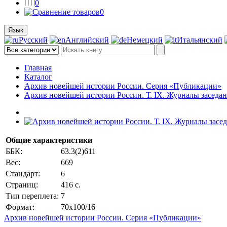
0
0
Язык
Русский
Английский
Немецкий
Итальянский
Главная
Каталог
Архив новейшей истории России. Серия «Публикации»
Архив новейшей истории России. Т. IX. Журналы заседани
Общие характеристики
ББК:
63.3(2)611
Вес:
669
Стандарт:
6
Страниц:
416 с.
Тип переплета:
7
Формат:
70x100/16
Архив новейшей истории России. Серия «Публикации»