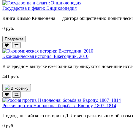
Государства и флаги: Энциклопедия
Книга Киммо Кильюнена — доктора общественно-политических
0 руб.
Предзаказ
Экономическая история: Ежегодник. 2010
В очередном выпуске ежегодника публикуются новейшие иссле
441 руб.
В корзину
Россия против Наполеона: борьба за Европу, 1807–1814
Подход английского историка Д. Ливена разительным образом о
0 руб.