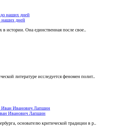
о наших дней
в истории. Она единственная после свое..
еской литературе исследуется феномен полит..
 Иван Иванович Лапшин
рбурга, основателю критической традиции в р..