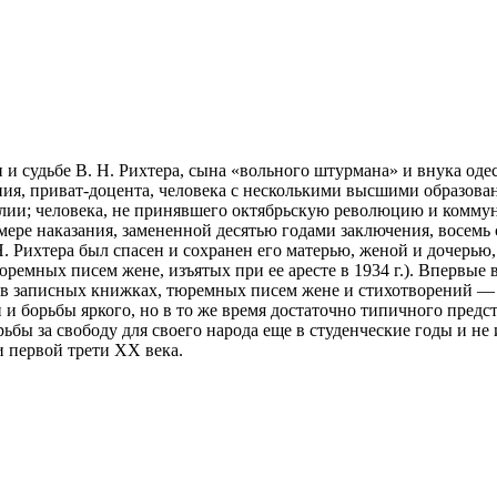
 судьбе В. Н. Рихтера, сына «вольного штурмана» и внука оде
я, приват-доцента, человека с несколькими высшими образован
алии; человека, не принявшего октябрьскую революцию и комму
й мере наказания, замененной десятью годами заключения, восем
Н. Рихтера был спасен и сохранен его матерью, женой и дочерью
юремных писем жене, изъятых при ее аресте в 1934 г.). Впервы
ок в записных книжках, тюремных писем жене и стихотворений 
и и борьбы яркого, но в то же время достаточно типичного пре
рьбы за свободу для своего народа еще в студенческие годы и н
 первой трети XX века.