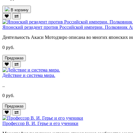
В корзину
Японский резидент против Российской империи. Полковник Ак
Деятельность Акаси Мотодзиро описана во многих японских ист
0 руб.
Предзаказ
Действие и система мира.
..
0 руб.
Предзаказ
Профессор В. И. Герье и его ученики