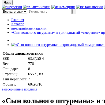
Язык
Русский
Английский
Немецкий
Итальянский
Главная
Каталог
внесерийные издания
«Сын вольного штурмана» и тринадцатый «смертник» проц
Общие характеристики
ББК:
63.3(2)6-4
Вес:
776
Стандарт:
8
Страниц:
655 с., ил.
Тип переплета:
7
Формат:
60x90/16
внесерийные издания
«Сын вольного штурмана» и тр