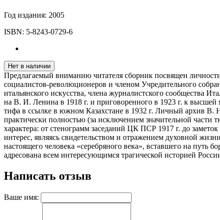
Год издания:
2005
ISBN:
5-8243-0729-6
Нет в наличии
Предлагаемый вниманию читателя сборник посвящен личности и
социалистов-революционеров и членом Учредительного собрани
итальянского искусства, члена журналистского сообщества Ит
на В. И. Ленина в 1918 г. и приговоренного в 1923 г. к высше
тифа в ссылке в южном Казахстане в 1932 г. Личный архив В. 
практически полностью (за исключением значительной части т
характера: от стенограмм заседаний ЦК ПСР 1917 г. до замет
интерес, являясь свидетельством и отражением духовной жизн
настоящего человека «серебряного века», вставшего на путь бо
адресована всем интересующимся трагической историей России
Написать отзыв
Ваше имя: