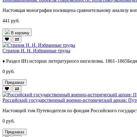
Настоящая монография посвящена сравнительному анализу воп
441 руб.
В корзину
Страхов Н. Н. Избранные труды
♦ Раздел IИз истории литературного нигилизма. 1861–1865Бед
0 руб.
Предзаказ
Российский государственный военно-исторический архив: Путево
Настоящий том Путеводителя по фондам Российского государст
0 руб.
Предзаказ