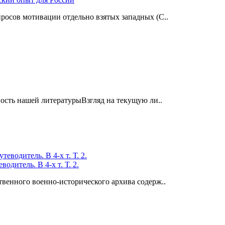
росов мотивации отдельно взятых западных (С..
ность нашей литературыВзгляд на текущую ли..
дитель. В 4-х т. Т. 2.
венного военно-исторического архива содерж..