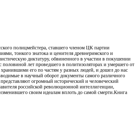
сского полицмейстера, ставшего членом ЦК партии
иями, тонкого знатока и ценителя древнеримского и
нистическую диктатуру, обвиненного в участии в покушении
ь с половиной лет проведшего в политизоляторах и умершего от
, хранившими его по частям у разных людей, и дошел до нас
е вводимые в научный оборот документы самого различного
— представляют огромный исторический и человеческий
дставителя российской революционной интеллигенции,
е изменившего своим идеалам вплоть до самой смерти.Книга