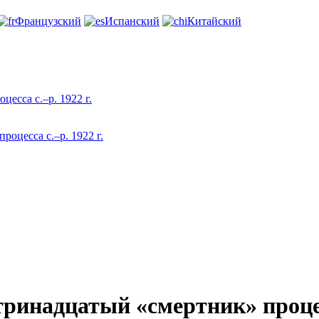
Французский
Испанский
Китайский
есса с.–р. 1922 г.
инадцатый «смертник» процесс