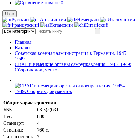
0
Язык
Русский
Английский
Немецкий
Итальянский
Французский
Испанский
Китайский
Главная
Каталог
Советская военная администрация в Германии. 1945–
1949
СВАГ и немецкие органы самоуправления. 1945–1949:
Сборник документов
Общие характеристики
ББК:
63.3(2)631
Вес:
880
Стандарт:
4
Страниц:
760 с.
Тип переплета:
7