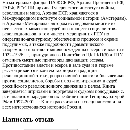
На материалах фондов ЦА ФСБ РФ, Архива Президента РФ,
ГАРФ, РГАСПИ, архива Гуверовского института войны,
революции и мира, Архива ПСР, хранящегося в
Международном институте социальной истории (Амстердам),
и Архива «Мемориала» автором исследованы многие из
неизвестных моментов судебного процесса социалистов-
революционеров, в том числе и мероприятия ГПУ по
оперативно-агентурному обеспечению процесса и охране
подсудимых, а также подробности драматического
«тюремного противостояния» осужденных эсеров и власти в
1922–1926 гг., принудившего Политбюро ЦК РКП(б) и ГПУ
отменить смертные приговоры двенадцати эсерам.
Противостояние власти и эсеров в зале суда и в тюрьме
рассматривается в контекстах норм и традиций
революционной этики, репрессивной политики большевиков
против социалистов, борьбы их за «политрежим» и судеб
российского революционного движения в целом. Книга
завершается штрихами к портретам и судьбам подсудимых с.-
р. и анализом парадоксов их реабилитации Генпрокуратурой
РФ в 1997–2001 гг. Книга рассчитана на специалистов и на
всех интересующихся историей России.
Написать отзыв