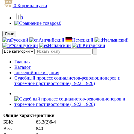
0
Корзина
пуста
0
0
Язык
Русский
Английский
Немецкий
Итальянский
Французский
Испанский
Китайский
Главная
Каталог
внесерийные издания
Судебный процесс социалистов-революционеров и
тюремное противостояние (1922–1926)
Общие характеристики
ББК:
63.3(2)6-4
Вес:
840