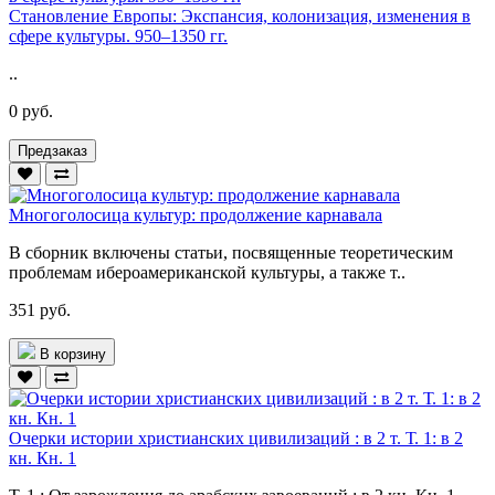
Становление Европы: Экспансия, колонизация, изменения в
сфере культуры. 950–1350 гг.
..
0 руб.
Предзаказ
Многоголосица культур: продолжение карнавала
В сборник включены статьи, посвященные теоретическим
проблемам ибероамериканской культуры, а также т..
351 руб.
В корзину
Очерки истории христианских цивилизаций : в 2 т. Т. 1: в 2
кн. Кн. 1