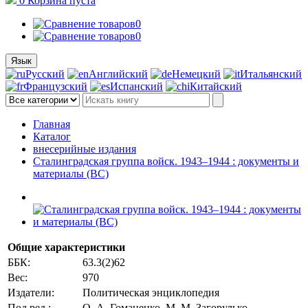
0
Корзина
пуста
0
0
Язык
Русский
Английский
Немецкий
Итальянский
Французский
Испанский
Китайский
Главная
Каталог
внесерийные издания
Сталинградская группа войск. 1943–1944 : документы и
материалы (ВС)
Общие характеристики
ББК:
63.3(2)62
Вес:
970
Издатели:
Политическая энциклопедия
Под ред.:
О. А. Гоманенко, М. М. Загорулько