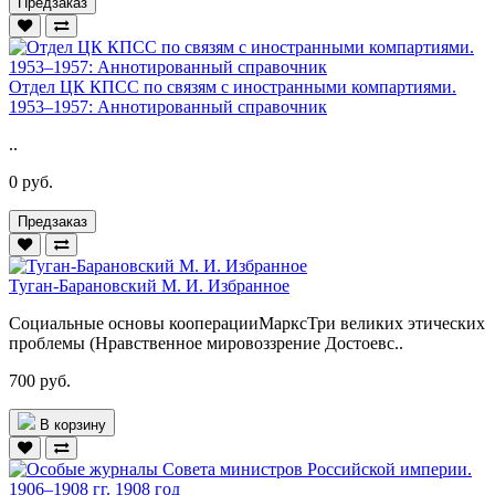
Предзаказ
Отдел ЦК КПСС по связям с иностранными компартиями.
1953–1957: Аннотированный справочник
..
0 руб.
Предзаказ
Туган-Барановский М. И. Избранное
Социальные основы кооперацииМарксТри великих этических
проблемы (Нравственное мировоззрение Достоевс..
700 руб.
В корзину