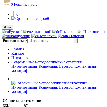
0
Корзина
пуста
0
0
Язык
Русский
Английский
Немецкий
Итальянский
Французский
Испанский
Китайский
Главная
Каталог
Humanitas
Современные методологические стратегии:
Интерпретация. Конвенция. Перевод. Коллективная
монография
Общие характеристики
ББК:
87