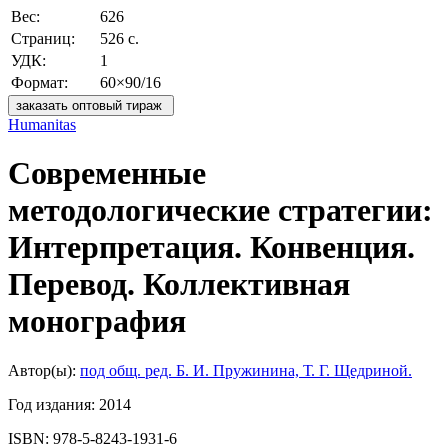
Вес:
626
Страниц:
526 с.
УДК:
1
Формат:
60×90/16
заказать оптовый тираж
Humanitas
Современные
методологические стратегии:
Интерпретация. Конвенция.
Перевод. Коллективная
монография
Автор(ы):
под общ. ред. Б. И. Пружинина, Т. Г. Щедриной.
Год издания:
2014
ISBN:
978-5-8243-1931-6