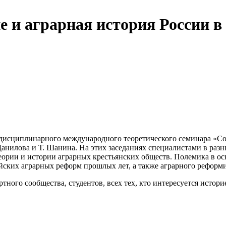
 и аграрная история России в
исциплинарного международного теоретического семинара «Со
 Данилова и Т. Шанина. На этих заседаниях специалистами в раз
еории и истории аграрных крестьянских обществ. Полемика в о
ских аграрных реформ прошлых лет, а также аграрного реформи
тного сообщества, студентов, всех тех, кто интересуется ист