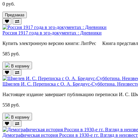
0 руб.
Предзаказ
Россия 1917 года в эго-документах : Дневники
Купить электронную версию книги: ЛитРес Книга представля
585 руб.
В корзину
Шмелев И. С. Переписка с О. А. Бредиус-Субботина. Неизвестн
Настоящее издание завершает публикацию переписки И. С. Шме
558 руб.
В корзину
Демографическая история России в 1930-е гг. Взгляд в неизвес