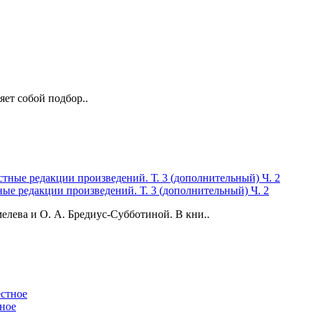
ет собой подбор..
ые редакции произведений. Т. 3 (дополнительный) Ч. 2
лева и О. А. Бредиус-Субботиной. В кни..
тное