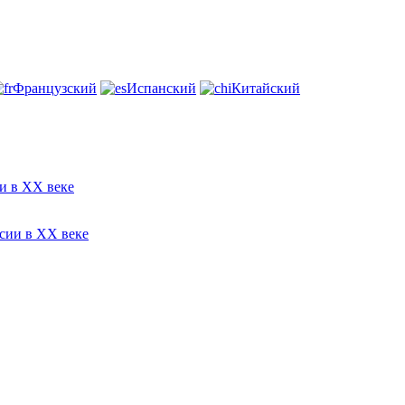
Французский
Испанский
Китайский
и в ХХ веке