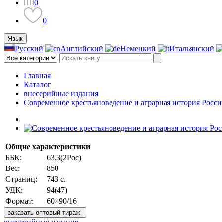
0
0
Язык
Русский
Английский
Немецкий
Итальянский
Главная
Каталог
внесерийные издания
Современное крестьяноведение и аграрная история Росси
Общие характеристики
ББК:
63.3(2Рос)
Вес:
850
Страниц:
743 с.
УДК:
94(47)
Формат:
60×90/16
заказать оптовый тираж
внесерийные издания