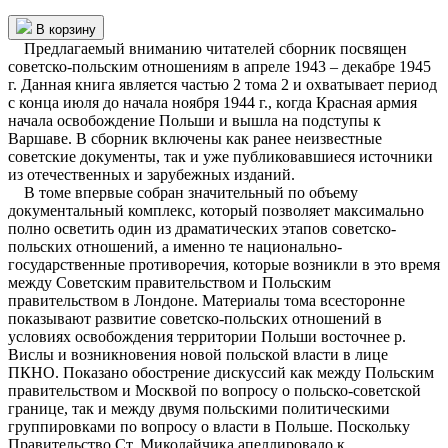
В корзину
Предлагаемый вниманию читателей сборник посвящен
советско-польским отношениям в апреле 1943 – декабре 1945
г. Данная книга является частью 2 тома 2 и охватывает период
с конца июля до начала ноября 1944 г., когда Красная армия
начала освобождение Польши и вышла на подступы к
Варшаве. В сборник включены как ранее неизвестные
советские документы, так и уже публиковавшиеся источники
из отечественных и зарубежных изданий.
В томе впервые собран значительный по объему
документальный комплекс, который позволяет максимально
полно осветить один из драматических этапов советско-
польских отношений, а именно те национально-
государственные противоречия, которые возникли в это время
между Советским правительством и Польским
правительством в Лондоне. Материалы тома всесторонне
показывают развитие советско-польских отношений в
условиях освобождения территории Польши восточнее р.
Вислы и возникновения новой польской власти в лице
ПКНО. Показано обострение дискуссий как между Польским
правительством и Москвой по вопросу о польско-советской
границе, так и между двумя польскими политическими
группировками по вопросу о власти в Польше. Поскольку
Правительство Ст. Миколайчика апеллировало к