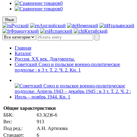
0
0
Язык
Русский
Английский
Немецкий
Итальянский
Французский
Испанский
Китайский
Главная
Каталог
Россия. XX век. Документы.
Советский Союз и польское военно-политическое
подполье : в 3 т. Т. 2. Ч. 2. Кн. 1
Общие характеристики
ББК:
63.3(2)6-6
Вес:
913
Под ред.:
А.Н. Артизова
Стандарт:
6