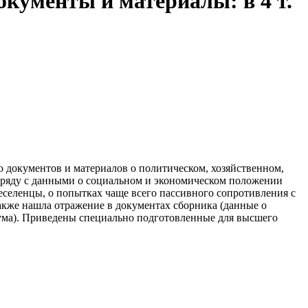
кументы и материалы: в 4 т.
документов и материалов о политическом, хозяйственном,
 наряду с данными о социальном и экономическом положении
еселенцы, о попытках чаще всего пассивного сопротивления с
также нашла отражение в документах сборника (данные о
иума). Приведены специально подготовленные для высшего