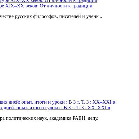
уре XIX–XX веков: От личности к традиции
естве русских философов, писателей и учены..
дней: опыт, итоги и уроки : В 3 т. Т. 3 : XX–XXI в
ра политических наук, академика РАЕН, депу..