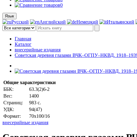
0
Язык
Русский
Английский
Немецкий
Итальянский
Главная
Каталог
внесерийные издания
Советская деревня глазами ВЧК–ОГПУ–НКВД. 1918–1939. Д
Общие характеристики
ББК:
63.3(2)6-2
Вес:
1400
Страниц:
983 с.
УДК:
94(47)
Формат:
70x100/16
внесерийные издания