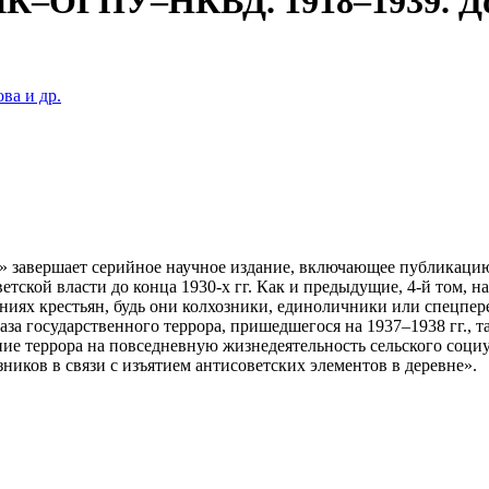
ЧК–ОГПУ–НКВД. 1918–1939. До
ва и др.
завершает серийное научное издание, включающее публикацию 
етской власти до конца 1930-х гг. Как и предыдущие, 4-й том,
ниях крестьян, будь они колхозники, единоличники или спецпер
аза государственного террора, пришедшегося на 1937–1938 гг., 
ние террора на повседневную жизнедеятельность сельского соц
иков в связи с изъятием антисоветских элементов в деревне».