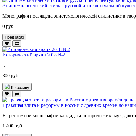
Эпистемологический стиль в русской интеллектуальной культ
Монография посвящена эпистемологической стилистике в творч
0 руб.
Предзаказ
Исторический архив 2018 №2
..
300 руб.
В корзину
Правящая элита и реформы в России с древних времён до наших 
В трёхтомной монографии кандидата исторических наук, докто
1 400 руб.