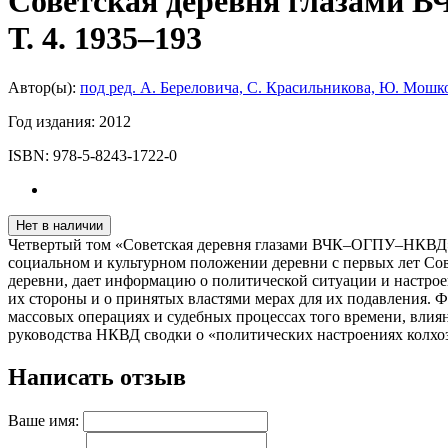
Советская деревня глазами В
Т. 4. 1935–193
Автор(ы):
под ред. А. Береловича, С. Красильникова, Ю. Мошко
Год издания:
2012
ISBN:
978-5-8243-1722-0
Нет в наличии
Четвертый том «Советская деревня глазами ВЧК–ОГПУ–НКВД» 
социальном и культурном положении деревни с первых лет Сов
деревни, дает информацию о политической ситуации и настрое
их стороны и о принятых властями мерах для их подавления. Ф
массовых операциях и судебных процессах того времени, влия
руководства НКВД сводки о «политических настроениях колхозн
Написать отзыв
Ваше имя: