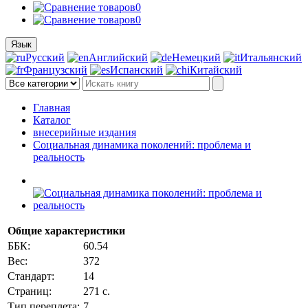
0
0
Язык
Русский
Английский
Немецкий
Итальянский
Французский
Испанский
Китайский
Главная
Каталог
внесерийные издания
Социальная динамика поколений: проблема и
реальность
Общие характеристики
ББК:
60.54
Вес:
372
Стандарт:
14
Страниц:
271 с.
Тип переплета:
7