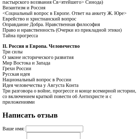
пастырского воззвания Св<ятейшего> Синода)
Византизм и Россия
<Социальный вопрос в Европе. Ответ на анкету Ж. Юре>
Еврейство и христианский вопрос
Оправдание Добра. Нравственная философия
Право и нравственность (Очерки из прикладной этики)
Тайна прогресса
II. Россия и Европа. Человечество
Три силы
О законе исторического развития
Мир Востока и Запада
Грехи России
Русская идея
Национальный вопрос в России
Идея человечества у Августа Конта
Три разговора о войне, прогрессе и конце всемирной истории,
со включением краткой повести об Антихристе и с
приложениями
Написать отзыв
Ваше имя: