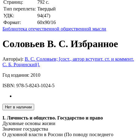
Страниц:
792 с.
Тип переплета:
Твердый
УДК:
94(47)
Формат:
60х90/16
Библиотека отечественной общественной мысли
Соловьев В. С. Избранное
Автор(ы):
В. С. Соловьев; [сост., автор вступит. ст. и коммент.
С. Б. Роцинский].
Год издания:
2010
ISBN:
978-5-8243-1024-5
Нет в наличии
I. Личность и общество. Государство и право
Духовные основы жизни
Значение государства
О духовной власти в России (По поводу последнего