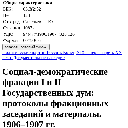
Общие характеристики
ББК:
63.3(2)52
Вес:
1231 г
Отв. ред.:
Савельев П. Ю.
Страниц:
1087 с.
УДК:
94(47)"1906/1907":328.126
Формат:
60×90/16
заказать оптовый тираж
Политические партии России. Конец XIX – первая треть ХХ
века. Документальное наследие
Социал-демократические
фракции I и II
Государственных дум:
протоколы фракционных
заседаний и материалы.
1906–1907 гг.