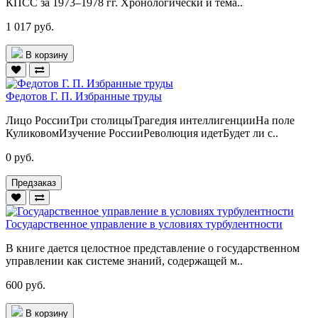
КПСС за 1973–1978 гг. Хронологически и тема..
1 017 руб.
В корзину
Федотов Г. П. Избранные труды
Лицо РоссииТри столицыТрагедия интеллигенцииНа поле
КуликовомИзучение РоссииРеволюция идетБудет ли с..
0 руб.
Предзаказ
Государственное управление в условиях турбулентности
В книге дается целостное представление о государственном
управлении как системе знаний, содержащей м..
600 руб.
В корзину