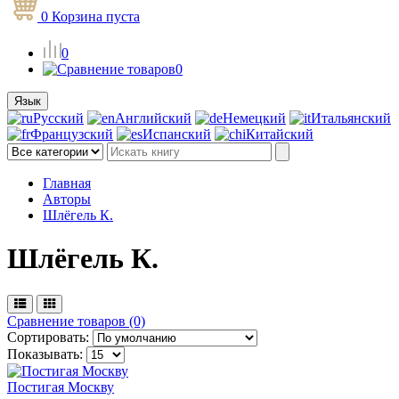
0
Корзина
пуста
0
0
Язык
Русский
Английский
Немецкий
Итальянский
Французский
Испанский
Китайский
Главная
Авторы
Шлёгель К.
Шлёгель К.
Сравнение товаров (0)
Сортировать:
Показывать:
Постигая Москву