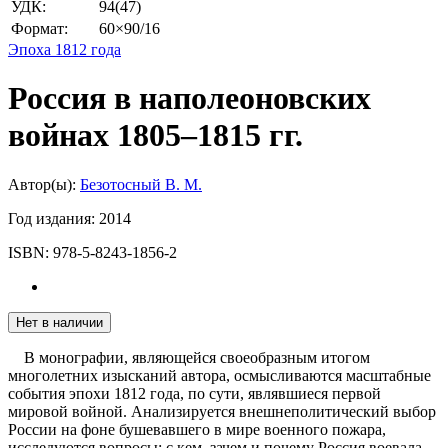
УДК:
94(47)
Формат:
60×90/16
Эпоха 1812 года
Россия в наполеоновских
войнах 1805–1815 гг.
Автор(ы):
Безотосный В. М.
Год издания:
2014
ISBN:
978-5-8243-1856-2
Нет в наличии
В монографии, являющейся своеобразным итогом
многолетних изысканий автора, осмысливаются масштабные
события эпохи 1812 года, по сути, являвшиеся первой
мировой войной. Анализируется внешнеполитический выбор
России на фоне бушевавшего в мире военного пожара,
исследуются вопросы: с кем, зачем и почему Россия воевала