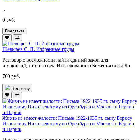
..
0 руб.
Предзаказ
Шевырев С. П. Избранные труды
Разговор о возможности найти единый закон для
изящногоДант и его век. Исследование о Божественной Ко..
700 руб.
В корзину
Жизнь не имеет жалости: Письма 1922-1935 гг. сыну Борису
Ивановичу Николаевскому из Оренбурга и Москвы в Берлин
и Париж
Письма, вошедшие в данную книгу, публикуются впервые.