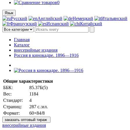
0
Язык
Русский
Английский
Немецкий
Итальянский
Французский
Испанский
Китайский
Главная
Каталог
внесерийные издания
Россия в кинокадре. 1896—1916
Общие характеристики
ББК:
85.37Б(5)
Вес:
1184
Стандарт:
4
Страниц:
287 с.:ил.
Формат:
60×84/8
заказать оптовый тираж
внесерийные издания