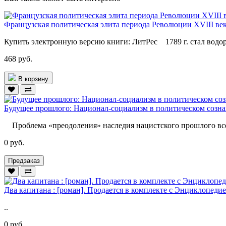
Французская политическая элита периода Революции XVIII век
Купить электронную версию книги: ЛитРес 1789 г. стал водор
468 руб.
В корзину
Будущее прошлого: Национал-социализм в политическом созн
Проблема «преодоления» наследия нацистского прошлого всег
0 руб.
Предзаказ
Два капитана : [роман]. Продается в комплекте с Энциклопеди
..
0 руб.