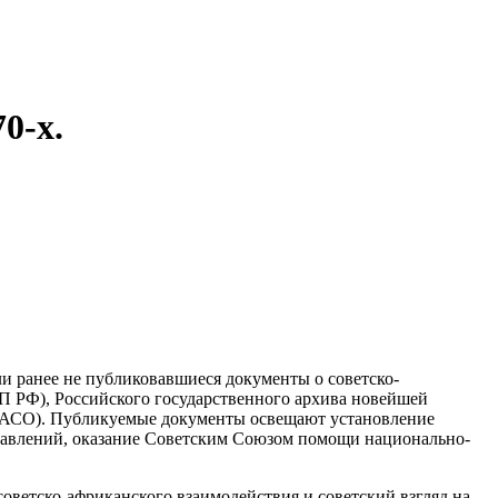
0-х.
и ранее не публиковавшиеся документы о советско-
ВП РФ), Российского государственного архива новейшей
 (ГАСО). Публикуемые документы освещают установление
тавлений, оказание Советским Союзом помощи национально-
етско-африканского взаимодействия и советский взгляд на