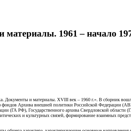
 материалы. 1961 – начало 197
Документы и материалы. ХVIII век – 1960 г.». В сборник вошл
. из фондов Архива внешней политики Российской Федерации (А
ации (ГА РФ), Государственного архива Свердловской области
итических и культурных связей, формирование взаимных предс
общего характера, характеризующие основные направления сов