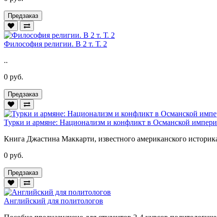
Предзаказ
Философия религии. В 2 т. Т. 2
..
0 руб.
Предзаказ
Турки и армяне: Национализм и конфликт в Османской импер
Книга Джастина Маккарти, известного американского историка
0 руб.
Предзаказ
Английский для политологов