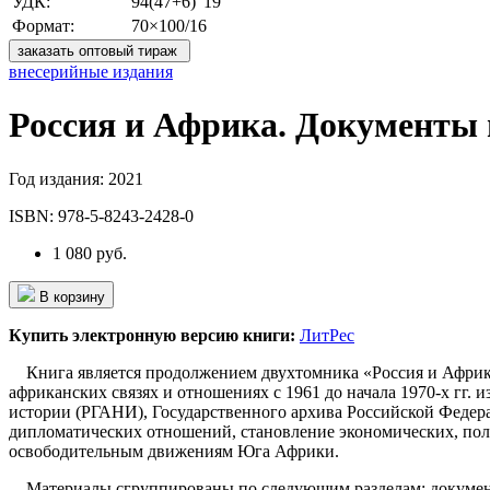
УДК:
94(47+6)"19"
Формат:
70×100/16
заказать оптовый тираж
внесерийные издания
Россия и Африка. Документы и
Год издания:
2021
ISBN:
978-5-8243-2428-0
1 080 руб.
В корзину
Купить электронную версию книги:
ЛитРес
Книга является продолжением двухтомника «Россия и Африка. 
африканских связях и отношениях с 1961 до начала 1970-х гг
истории (РГАНИ), Государственного архива Российской Федер
дипломатических отношений, становление экономических, пол
освободительным движениям Юга Африки.
Материалы сгруппированы по следующим разделам: документы 