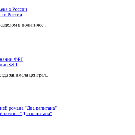
а о России
азделом в политичес..
ании ФРГ
да занимала централ..
ей романа "Два капитана"