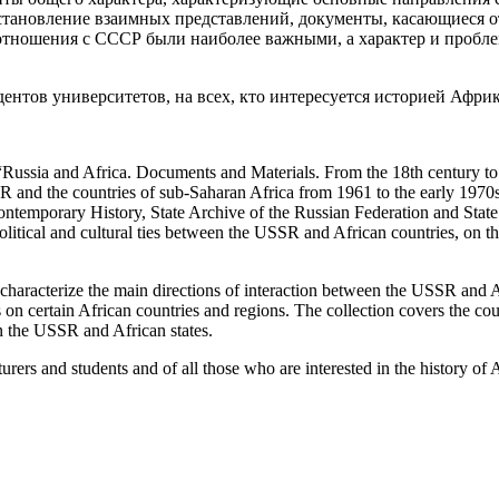
становление взаимных представлений, документы, касающиеся о
отношения с СССР были наиболее важными, а характер и пробл
ентов университетов, на всех, кто интересуется историей Афр
“Russia and Africa. Documents and Materials. From the 18th century to
and the countries of sub-Saharan Africa from 1961 to the early 1970s. 
Contemporary History, State Archive of the Russian Federation and Sta
olitical and cultural ties between the USSR and African countries, on t
aracterize the main directions of interaction between the USSR and Afri
s on certain African countries and regions. The collection covers the 
en the USSR and African states.
rers and students and of all those who are interested in the history of A