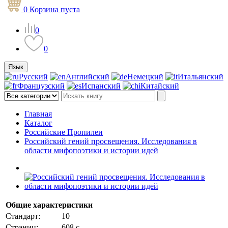
0
Корзина
пуста
0
0
Язык
Русский
Английский
Немецкий
Итальянский
Французский
Испанский
Китайский
Главная
Каталог
Российские Пропилеи
Российский гений просвещения. Исследования в
области мифопоэтики и истории идей
Общие характеристики
Стандарт:
10
Страниц:
608 с.