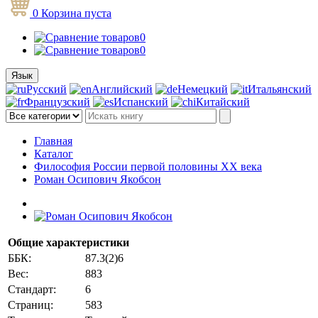
0
Корзина
пуста
0
0
Язык
Русский
Английский
Немецкий
Итальянский
Французский
Испанский
Китайский
Главная
Каталог
Философия России первой половины ХХ века
Роман Осипович Якобсон
Общие характеристики
ББК:
87.3(2)6
Вес:
883
Стандарт:
6
Страниц:
583