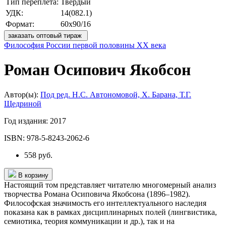
Тип переплета:
Твердый
УДК:
14(082.1)
Формат:
60х90/16
заказать оптовый тираж
Философия России первой половины ХХ века
Роман Осипович Якобсон
Автор(ы):
Под ред. Н.С. Автономовой, Х. Барана, Т.Г.
Щедриной
Год издания:
2017
ISBN:
978-5-8243-2062-6
558 руб.
В корзину
Настоящий том представляет читателю многомерный анализ
творчества Романа Осиповича Якобсона (1896–1982).
Философская значимость его интеллектуального наследия
показана как в рамках дисциплинарных полей (лингвистика,
семиотика, теория коммуникации и др.), так и на