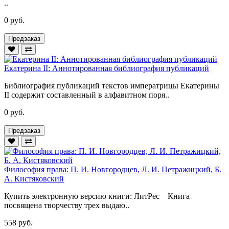
..
0 руб.
Предзаказ
Екатерина II: Аннотированная библиография публикаций
Библиография публикаций текстов императрицы Екатерины
II содержит составленный в алфавитном поря..
0 руб.
Предзаказ
Философия права: П. И. Новгородцев, Л. И. Петражицкий, Б.
А. Кистяковский
Купить электронную версию книги: ЛитРес Книга
посвящена творчеству трех выдаю..
558 руб.