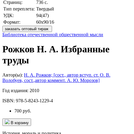
Страниц:
736 с.
Тип переплета:
Твердый
УДК:
94(47)
Формат:
60х90/16
заказать оптовый тираж
Библиотека отечественной общественной мысли
Рожков Н. А. Избранные
труды
Автор(ы):
Н. А. Рожков; [сост., автор вступ. ст. О. В.
Волобуев, сост.,автор коммент. А. Ю. Морозов]
Год издания:
2010
ISBN:
978-5-8243-1229-4
700 руб.
В корзину
История, мораль и политика