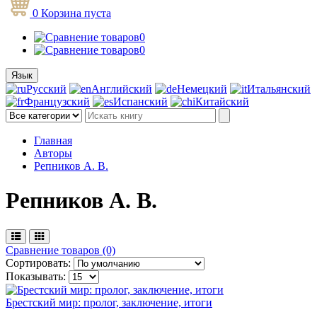
0
Корзина
пуста
0
0
Язык
Русский
Английский
Немецкий
Итальянский
Французский
Испанский
Китайский
Главная
Авторы
Репников А. В.
Репников А. В.
Сравнение товаров (0)
Сортировать:
Показывать:
Брестский мир: пролог, заключение, итоги