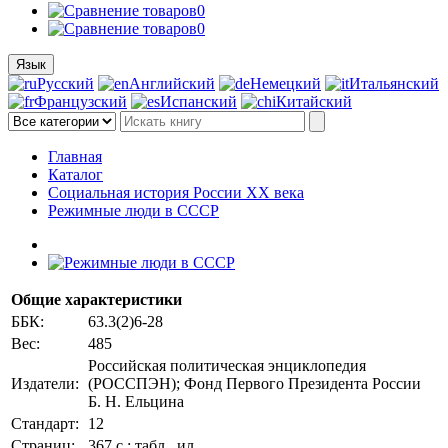
0
0
Язык
Русский
Английский
Немецкий
Итальянский
Французский
Испанский
Китайский
Главная
Каталог
Социальная история России ХХ века
Режимные люди в СССР
Общие характеристики
ББК:
63.3(2)6-28
Вес:
485
Российская политическая энциклопедия
Издатели:
(РОССПЭН); Фонд Первого Президента России
Б. Н. Ельцина
Стандарт:
12
Страниц:
367 с.: табл., ил.