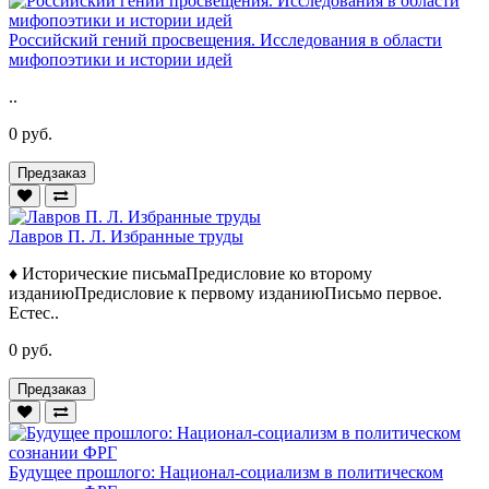
Российский гений просвещения. Исследования в области
мифопоэтики и истории идей
..
0 руб.
Предзаказ
Лавров П. Л. Избранные труды
♦ Исторические письмаПредисловие ко второму
изданиюПредисловие к первому изданиюПисьмо первое.
Естес..
0 руб.
Предзаказ
Будущее прошлого: Национал-социализм в политическом