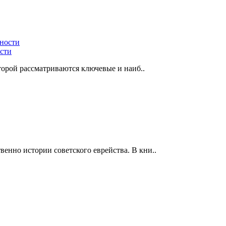
ости
торой рассматриваются ключевые и наиб..
нно истории советского еврейства. В кни..