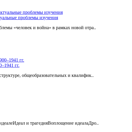
туальные проблемы изучения
лемы «человек и война» в рамках новой отра..
–1941 гг.
труктуре, общеобразовательных и квалифик..
 идеалеИдеал и трагедияВоплощение идеалаДро..