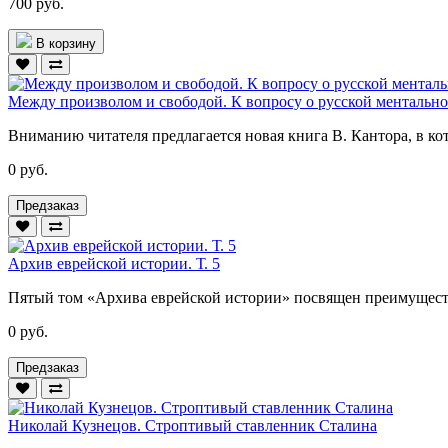
700 руб.
В корзину
Между произволом и свободой. К вопросу о русской ментальн
Вниманию читателя предлагается новая книга В. Кантора, в ко
0 руб.
Предзаказ
Архив еврейской истории. Т. 5
Пятый том «Архива еврейской истории» посвящен преимуществе
0 руб.
Предзаказ
Николай Кузнецов. Строптивый ставленник Сталина