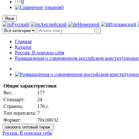
0
0
Язык
Русский
Английский
Немецкий
Итальянский
Главная
Каталог
Россия. В поисках себя
Размышления о современном российском конституциона
Общие характеристики
Вес:
177
Стандарт:
24
Страниц:
176 с.
Тип переплета:
7
Формат:
70x100/32
заказать оптовый тираж
Россия. В поисках себя