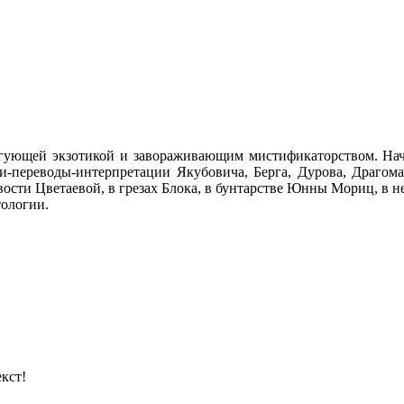
гующей экзотикой и завораживающим мистификаторством. Начал
и-переводы-интерпретации Якубовича, Берга, Дурова, Драгоман
ости Цветаевой, в грезах Блока, в бунтарстве Юнны Мориц, в н
тологии.
кст!