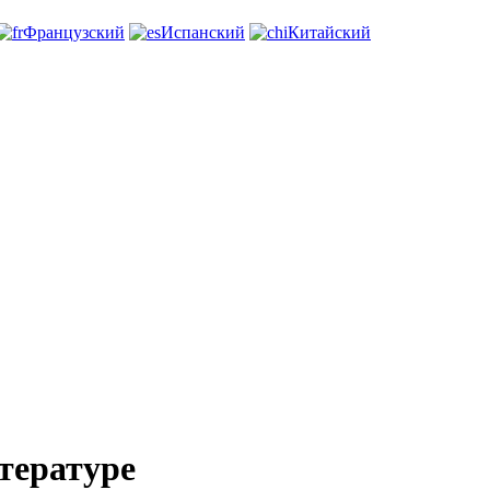
Французский
Испанский
Китайский
тературе