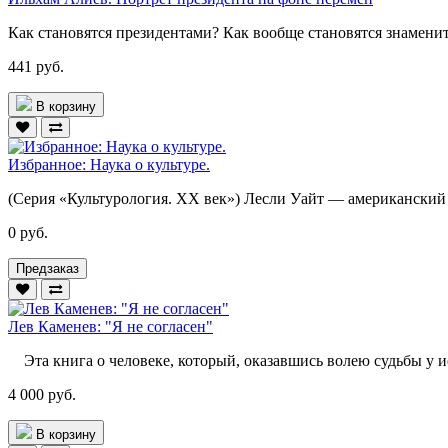
Как становятся президентами? Как вообще становятся знамен
441 руб.
В корзину
Избранное: Наука о культуре.
(Серия «Культурология. XX век») Лесли Уайт — американский э
0 руб.
Предзаказ
Лев Каменев: "Я не согласен"
Эта книга о человеке, который, оказавшись волею судьбы у ис
4 000 руб.
В корзину