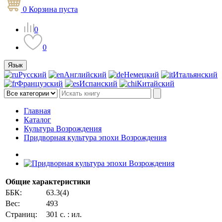
0
Корзина
пуста
0
0
Язык
Русский
Английский
Немецкий
Итальянский
Французский
Испанский
Китайский
Главная
Каталог
Культура Возрождения
Придворная культура эпохи Возрождения
Общие характеристики
ББК:
63.3(4)
Вес:
493
Страниц:
301 с. : ил.