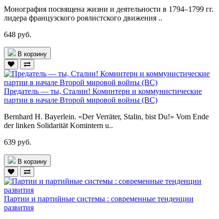
Монография посвящена жизни и деятельности в 1794–1799 гг.
лидера французского роялистского движения ..
648 руб.
В корзину
Предатель — ты, Сталин! Коминтерн и коммунистические
партии в начале Второй мировой войны (ВС)
Bernhard H. Bayerlein. «Der Verräter, Stalin, bist Du!» Vom Ende
der linken Solidarität Komintern u..
639 руб.
В корзину
Партии и партийные системы : современные тенденции
развития