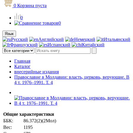
0
Корзина
пуста
0
0
Язык
Русский
Английский
Немецкий
Итальянский
Французский
Испанский
Китайский
Главная
Каталог
внесерийные издания
Православие в Молдавии: власть, церковь, верующие. В
4 т. 1976–1991. Т. 4
Общие характеристики
ББК:
86.372(2)(2Мол)
Вес:
1195