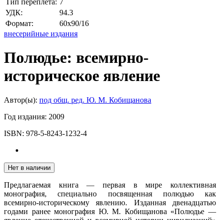
Тип переплета:
7
УДК:
94.3
Формат:
60x90/16
внесерийные издания
Полюдье: всемирно-
историческое явление
Автор(ы):
под общ. ред. Ю. М. Кобищанова
Год издания:
2009
ISBN:
978-5-8243-1232-4
Нет в наличии
Предлагаемая книга — первая в мире коллективная
монография, специально посвященная полюдью как
всемирно-историческому явлению. Изданная двенадцатью
годами ранее монография Ю. М. Кобищанова «Полюдье —