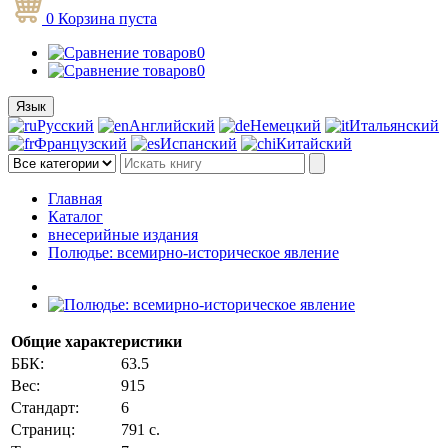
0
Корзина
пуста
0
0
Язык
Русский
Английский
Немецкий
Итальянский
Французский
Испанский
Китайский
Главная
Каталог
внесерийные издания
Полюдье: всемирно-историческое явление
Общие характеристики
ББК:
63.5
Вес:
915
Стандарт:
6
Страниц:
791 с.