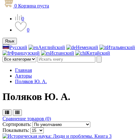
0
Корзина
пуста
0
0
Язык
Русский
Английский
Немецкий
Итальянский
Французский
Испанский
Китайский
Главная
Авторы
Поляков Ю. А.
Поляков Ю. А.
Сравнение товаров (0)
Сортировать:
Показывать: