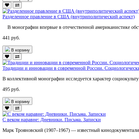
Разделенное правление в США (внутриполитический аспект)
В монографии впервые в отечественной американистике обст
441 руб.
В корзину
Традиции и инновации в современной России. Социологическ
В коллективной монографии исследуется характер социокульт
495 руб.
В корзину
С веком наравне: Дневники. Письма. Записки
Марк Трояновский (1907–1967) — известный кинодокументалис