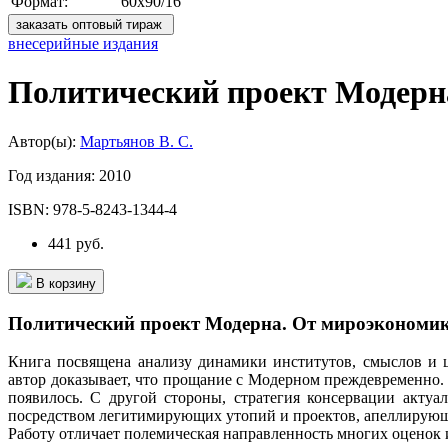
Формат:
60x90/16
заказать оптовый тираж
внесерийные издания
Политический проект Модерн
Автор(ы):
Мартьянов В. С.
Год издания:
2010
ISBN:
978-5-8243-1344-4
441 руб.
В корзину
Политический проект Модерна. От мироэкономик
Книга посвящена анализу динамики институтов, смыслов и 
автор доказывает, что прощание с Модерном преждевременно.
появилось. С другой стороны, стратегия консервации актуа
посредством легитимирующих утопий и проектов, апеллирующи
Работу отличает полемическая направленность многих оценок 