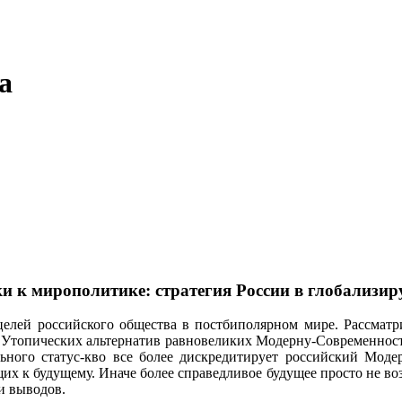
а
и к мирополитике: стратегия России в глобализи
целей российского общества в постбиполярном мире. Рассматр
 Утопических альтернатив равновеликих Модерну-Современност
льного статус-кво все более дискредитирует российский Мод
х к будущему. Иначе более справедливое будущее просто не во
и выводов.