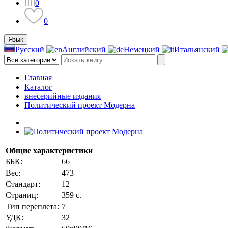
0
0
Язык
Русский
Английский
Немецкий
Итальянский
Главная
Каталог
внесерийные издания
Политический проект Модерна
Общие характеристики
ББК:
66
Вес:
473
Стандарт:
12
Страниц:
359 с.
Тип переплета:
7
УДК:
32