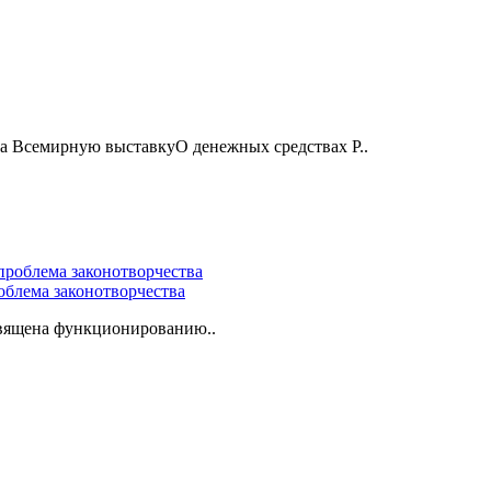
на Всемирную выставкуО денежных средствах Р..
облема законотворчества
вящена функционированию..