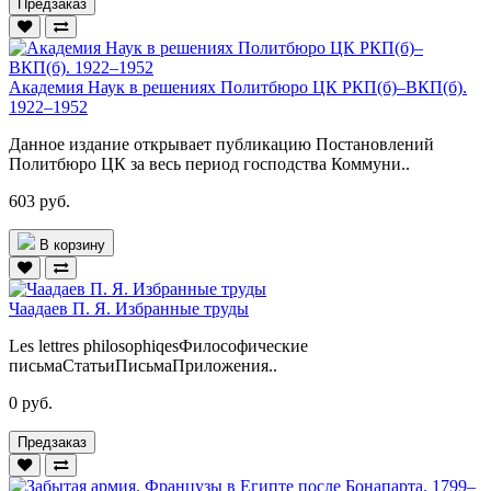
Предзаказ
Академия Наук в решениях Политбюро ЦК РКП(б)–ВКП(б).
1922–1952
Данное издание открывает публикацию Постановлений
Политбюро ЦК за весь период господства Коммуни..
603 руб.
В корзину
Чаадаев П. Я. Избранные труды
Les lettres philosophiqesФилософические
письмаСтатьиПисьмаПриложения..
0 руб.
Предзаказ