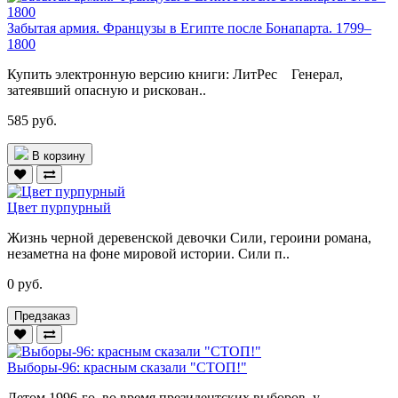
Забытая армия. Французы в Египте после Бонапарта. 1799–
1800
Купить электронную версию книги: ЛитРес Генерал,
затеявший опасную и рискован..
585 руб.
В корзину
Цвет пурпурный
Жизнь черной деревенской девочки Сили, героини романа,
незаметна на фоне мировой истории. Сили п..
0 руб.
Предзаказ
Выборы-96: красным сказали "СТОП!"
Летом 1996-го, во время президентских выборов, у