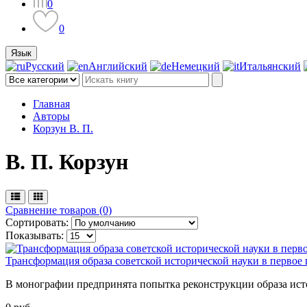
0
0
Язык
Русский
Английский
Немецкий
Итальянский
Главная
Авторы
Корзун В. П.
В. П. Корзун
Сравнение товаров (0)
Сортировать:
Показывать:
Трансформация образа советской исторической науки в первое
В монографии предпринята попытка реконструкции образа исто