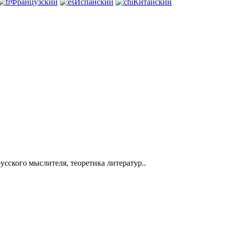
Французский
Испанский
Китайский
усского мыслителя, теоретика литератур..