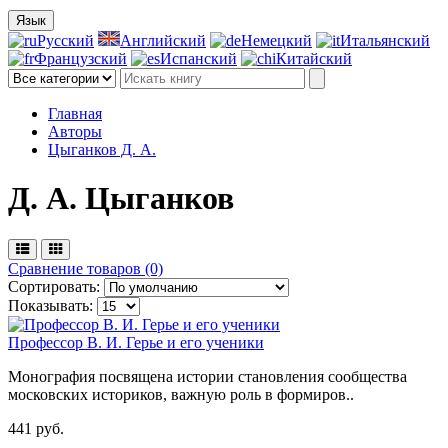
Язык
Русский
Английский
Немецкий
Итальянский
Французский
Испанский
Китайский
Главная
Авторы
Цыганков Д. А.
Д. А. Цыганков
Сравнение товаров (0)
Сортировать:
Показывать:
Профессор В. И. Герье и его ученики
Монография посвящена истории становления сообщества
московских историков, важную роль в формиров..
441 руб.