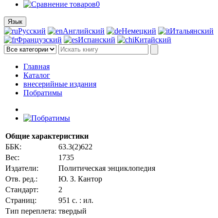
0
Язык
Русский
Английский
Немецкий
Итальянский
Французский
Испанский
Китайский
Главная
Каталог
внесерийные издания
Побратимы
Общие характеристики
ББК:
63.3(2)622
Вес:
1735
Издатели:
Политическая энциклопедия
Отв. ред.:
Ю. З. Кантор
Стандарт:
2
Страниц:
951 с. : ил.
Тип переплета:
твердый