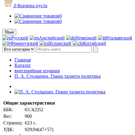
0
Корзина
пуста
0
0
Язык
Русский
Английский
Немецкий
Итальянский
Французский
Испанский
Китайский
Главная
Каталог
внесерийные издания
П. А. Столыпин. Грани таланта политика
Общие характеристики
ББК:
63.3(2)52
Вес:
900
Страниц:
623 с.
УДК:
929;94(47+57)