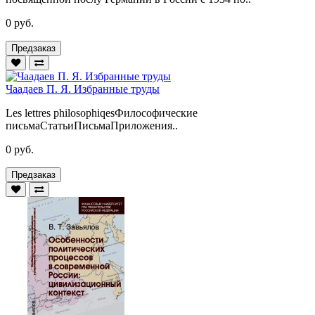
0 руб.
Предзаказ
Чаадаев П. Я. Избранные труды
Les lettres philosophiqesФилософические
письмаСтатьиПисьмаПриложения..
0 руб.
Предзаказ