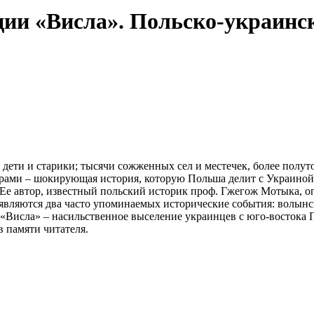
ции «Висла». Польско-украинс
 дети и старики; тысячи сожженных сел и местечек, более пол
рами – шокирующая история, которую Польша делит с Украиной. 
 Ее автор, известный польский историк проф. Гжегож Мотыка, 
вляются два часто упоминаемых исторические события: волынск
 «Висла» – насильственное выселение украинцев с юго-востока 
в памяти читателя.