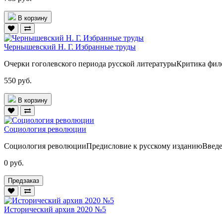
В корзину
Чернышевский Н. Г. Избранные труды
Очерки гоголевского периода русской литературыКритика фил
550 руб.
В корзину
Социология революции
Социология революцииПредисловие к русскому изданиюВведен
0 руб.
Предзаказ
Исторический архив 2020 №5