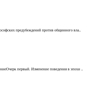
ософских предубеждений против общинного вла..
иеОчерк первый. Изменение поведения в эпохи ..