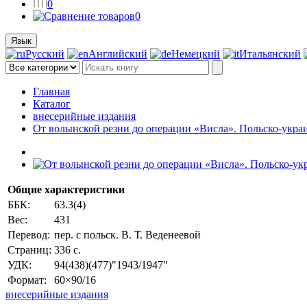
0
0
Язык
Русский
Английский
Немецкий
Итальянский
Главная
Каталог
внесерийные издания
От волынской резни до операции «Висла». Польско-укра
Общие характеристики
ББК:
63.3(4)
Вес:
431
Перевод:
пер. с польск. В. Т. Веденеевой
Страниц:
336 с.
УДК:
94(438)(477)"1943/1947"
Формат:
60×90/16
внесерийные издания