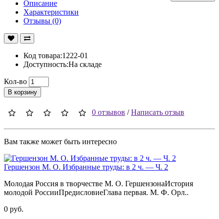
Описание
Характеристики
Отзывы (0)
Код товара:1222-01
Доступность:На складе
Кол-во
В корзину
0 отзывов
/
Написать отзыв
Вам также может быть интересно
Гершензон М. О. Избранные труды: в 2 ч. — Ч. 2
Молодая Россия в творчестве М. О. ГершензонаИстория
молодой РоссииПредисловиеГлава первая. М. Ф. Орл..
0 руб.