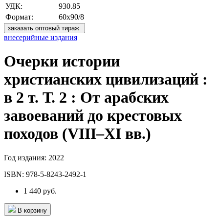
УДК:
930.85
Формат:
60х90/8
заказать оптовый тираж
внесерийные издания
Очерки истории
христианских цивилизаций :
в 2 т. Т. 2 : От арабских
завоеваний до крестовых
походов (VIII‒XI вв.)
Год издания:
2022
ISBN:
978-5-8243-2492-1
1 440 руб.
В корзину