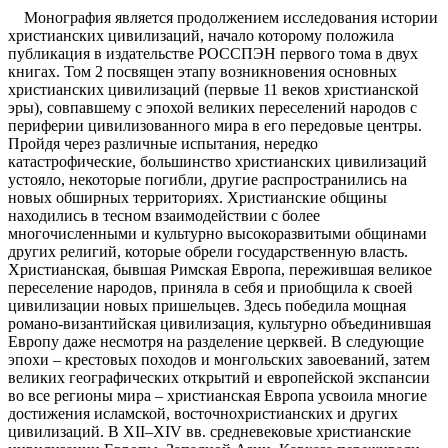
Монография является продолжением исследования истории
христианских цивилизаций, начало которому положила
публикация в издательстве РОССПЭН первого тома в двух
книгах. Том 2 посвящен этапу возникновения основных
христианских цивилизаций (первые 11 веков христианской
эры), совпавшему с эпохой великих переселений народов с
периферии цивилизованного мира в его передовые центры.
Пройдя через различные испытания, нередко
катастрофические, большинство христианских цивилизаций
устояло, некоторые погибли, другие распространились на
новых обширных территориях. Христианские общины
находились в тесном взаимодействии с более
многочисленными и культурно высокоразвитыми общинами
других религий, которые обрели государственную власть.
Христианская, бывшая Римская Европа, пережившая великое
переселение народов, приняла в себя и приобщила к своей
цивилизации новых пришельцев. Здесь победила мощная
романо-византийская цивилизация, культурно объединившая
Европу даже несмотря на разделение церквей. В следующие
эпохи – крестовых походов и монгольских завоеваний, затем
великих географических открытий и европейской экспансии
во все регионы мира – христианская Европа усвоила многие
достижения исламской, восточнохристианских и других
цивилизаций. В XII–XIV вв. средневековые христианские