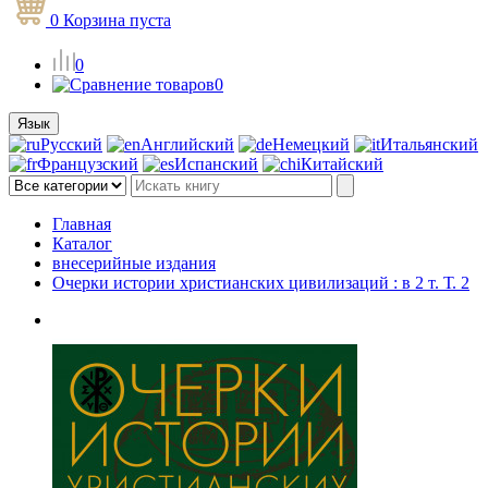
0
Корзина
пуста
0
0
Язык
Русский
Английский
Немецкий
Итальянский
Французский
Испанский
Китайский
Главная
Каталог
внесерийные издания
Очерки истории христианских цивилизаций : в 2 т. Т. 2