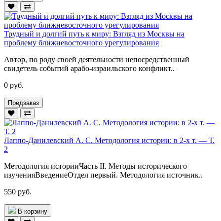
Трудный и долгий путь к миру: Взгляд из Москвы на
проблему ближневосточного урегулирования
Автор, по роду своей деятельности непосредственный
свидетель событий арабо-израильского конфликт..
0 руб.
Предзаказ
Лаппо-Данилевский А. С. Методология истории: в 2-х т. — Т.
2
Методология историиЧасть II. Методы исторического
изученияВведениеОтдел первый. Методология источник..
550 руб.
В корзину