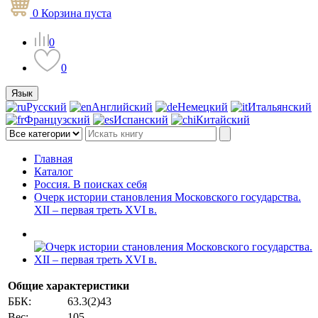
0
Корзина
пуста
0
0
Язык
Русский
Английский
Немецкий
Итальянский
Французский
Испанский
Китайский
Главная
Каталог
Россия. В поисках себя
Очерк истории становления Московского государства.
XII – первая треть XVI в.
Общие характеристики
ББК:
63.3(2)43
Вес:
105